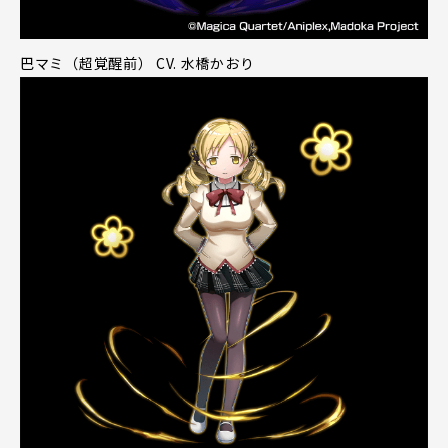
巴マミ（超覚醒前） CV. 水橋かおり