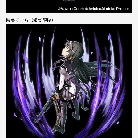
暁美ほむら（超覚醒後）