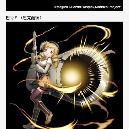
巴マミ（超覚醒後）