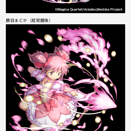
鹿目まどか（超覚醒後）