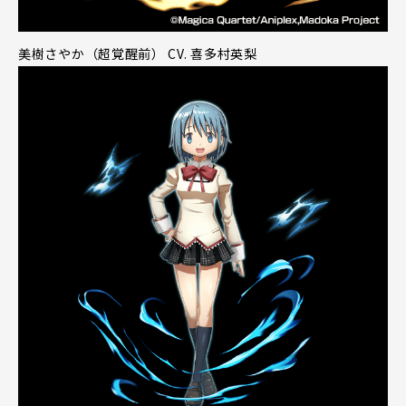
美樹さやか（超覚醒前） CV. 喜多村英梨