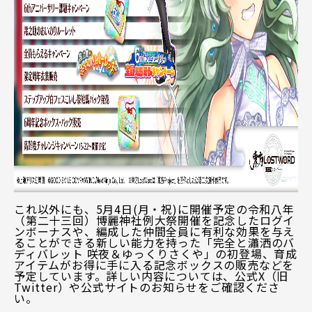
これ以外にも、5月4日(月・祝)に開催予定の令和八年
（第二十三回）博麗神社例大祭開催を記念したログイ
ンボーナスや、編成した仲間全員に有利な効果を与え
ることができる新しい能力を持った「完全と瀟洒のバ
ディバレット 咲夜＆ゆっくりさくや」の初登場、育成
アイテムがお得に手に入る記念ボックスの販売などを
予定しています。詳しい内容については、公式X（旧
Twitter）や公式サイトのお知らせをご確認くださ
い。