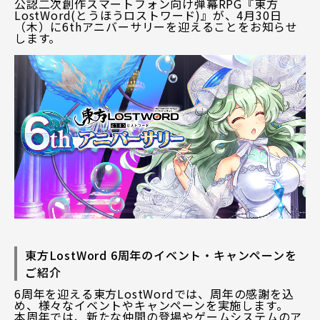
公認二次創作スマートフォン向け弾幕RPG『東方
LostWord(とうほうロストワード)』が、4月30日
（木）に6thアニバーサリーを迎えることをお知らせ
します。
東方LostWord 6周年のイベント・キャンペーンを
ご紹介
6周年を迎える東方LostWordでは、周年の感謝を込
め、様々なイベントやキャンペーンを実施します。
本周年では、新たな仲間の登場やゲームシステムのア