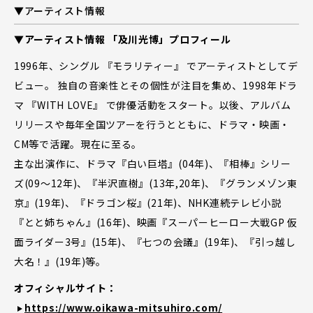
▼アーティスト情報
▼アーティスト情報 「及川光博」プロフィール
1996年、シングル 『モラリティー』 でアーティストとしてデ
ビュー。 独自の音楽性とその個性が注目を集め、1998年ドラ
マ 『WITH LOVE』 で俳優活動をスタート。以後、アルバム
リリースや毎年全国ツアーを行うとともに、ドラマ・映画・
CM等で活躍。現在に至る。
主な出演作に、ドラマ『白い巨塔』(04年)、『相棒』シリー
ズ(09～12年)、『半沢直樹』(13年,20年)、『グランメゾン東
京』(19年)、『ドラゴン桜』(21年)、NHK連続テレビ小説
『とと姉ちゃん』(16年)、映画『スーパーヒーロー大戦GP 仮
面ライダー3号』(15年)、『七つの会議』(19年)、『引っ越し
大名！』(19年)等。
オフィシャルサイト：
https://www.oikawa-mitsuhiro.com/