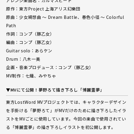
アレンジ楽曲名：カルマスピード
原作：東方Project 上海アリス幻樂団
原曲：少女綺想曲 ～ Dream Battle、春色小径 ～ Colorful
Path
作詞：コンプ（豚乙女）
編曲：コンプ（豚乙女）
Guitar solo：あらケン
Drum：八木一美
企画・音楽プロデュース：コンプ（豚乙女）
MV制作：七薙、みやちゃ
▼MVにて公開！夢野ろて描き下ろし「博麗霊夢」
東方LostWord MVプロジェクトでは、キャラクターデザイン
を手掛ける「夢野ろて」がMVだけのために描き下ろしたイラ
ストをMVごとに使用しています。今回の楽曲で使用されてい
る「博麗霊夢」の描き下ろしイラストを初公開します。