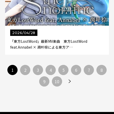
2026/04/28
「東方LostWord」最新MV楽曲 東方LostWord
feat.Annabel × 凋叶棕による東方ア…
1
2
3
4
5
6
7
8
9
10