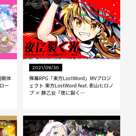
2021/09/30
語簡体
弾幕RPG「東方LostWord」MVプロジ
ロー
ェクト 東方LostWord feat. 影山ヒロノ
ブ × 豚乙女「夜に裂く…