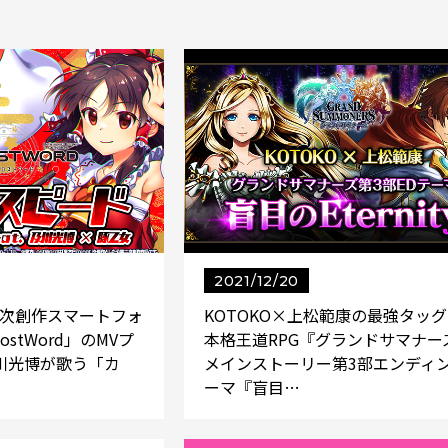
2021/12/20
認二次創作スマートフォ
KOTOKO×上松範康の最強タッ
stWord」のMVプ
本格王道RPG『グランドサマナー
川光博が歌う「カ
メインストーリー第3部エンディ
ーマ『盲目…