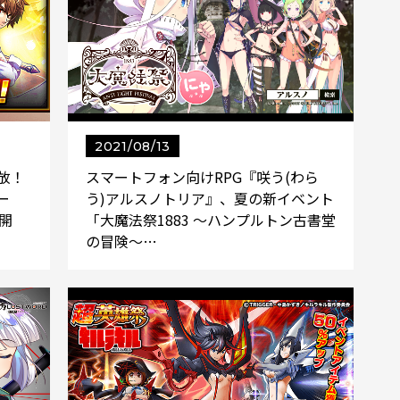
2021/08/13
放！
スマートフォン向けRPG『咲う(わら
ー
う)アルスノトリア』、夏の新イベント
開
「大魔法祭1883 〜ハンプルトン古書堂
の冒険〜…