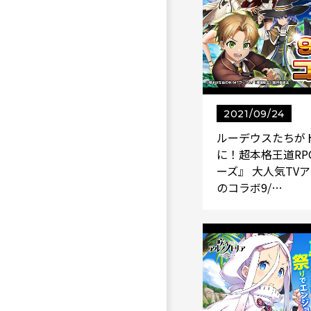
2021/09/24
ルーデウスたちが
に！超本格王道RP
ーズ』 大人気TV
のコラボ9/…