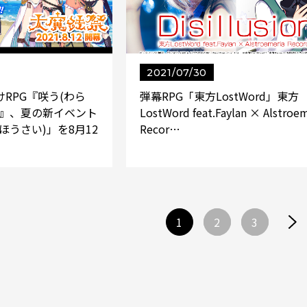
2021/07/30
RPG『咲う(わら
弾幕RPG「東方LostWord」東方
ア』、夏の新イベント
LostWord feat.Faylan × Alstroe
ほうさい)」を8月12
Recor…
1
2
3