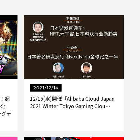
2021/12/14
グ！超
12/15(水)開催『Alibaba Cloud Japan
ズ』
2021 Winter Tokyo Gaming Clou…
ングテ