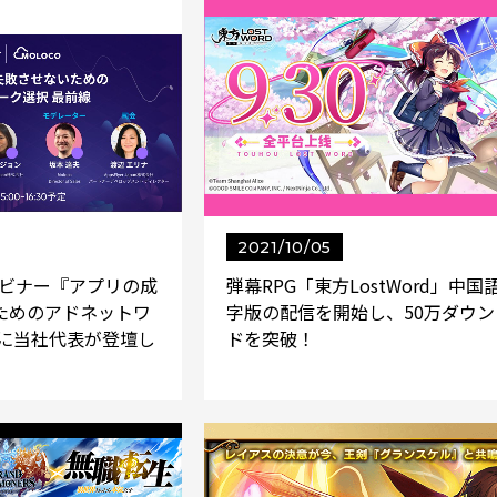
2021/10/05
ウェビナー『アプリの成
弾幕RPG「東方LostWord」中国
ためのアドネットワ
字版の配信を開始し、50万ダウン
』に当社代表が登壇し
ドを突破！