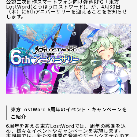
公認二次創作スマートフォン向け弾幕RPG『東方
LostWord(とうほうロストワード)』が、4月30日
（木）に6thアニバーサリーを迎えることをお知らせ
します。
東方LostWord 6周年のイベント・キャンペーンを
ご紹介
6周年を迎える東方LostWordでは、周年の感謝を込
め、様々なイベントやキャンペーンを実施します。
本周年では、新たな仲間の登場やゲームシステムのア