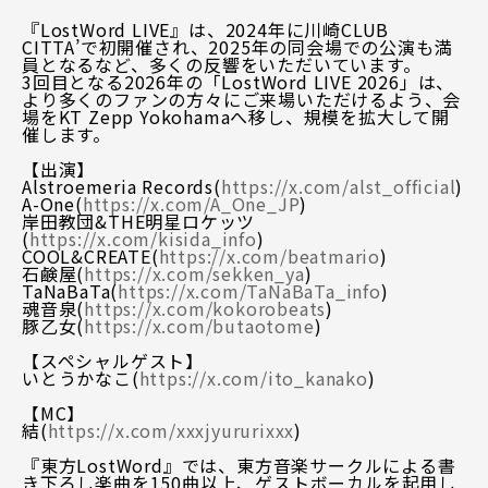
『LostWord LIVE』は、2024年に川崎CLUB
CITTA’で初開催され、2025年の同会場での公演も満
員となるなど、多くの反響をいただいています。
3回目となる2026年の「LostWord LIVE 2026」は、
より多くのファンの方々にご来場いただけるよう、会
場をKT Zepp Yokohamaへ移し、規模を拡大して開
催します。
【出演】
Alstroemeria Records(
https://x.com/alst_official
)
A-One(
https://x.com/A_One_JP
)
岸田教団&THE明星ロケッツ
(
https://x.com/kisida_info
)
COOL&CREATE(
https://x.com/beatmario
)
石鹸屋(
https://x.com/sekken_ya
)
TaNaBaTa(
https://x.com/TaNaBaTa_info
)
魂音泉(
https://x.com/kokorobeats
)
豚乙女(
https://x.com/butaotome
)
【スペシャルゲスト】
いとうかなこ(
https://x.com/ito_kanako
)
【MC】
結(
https://x.com/xxxjyururixxx
)
『東方LostWord』では、東方音楽サークルによる書
き下ろし楽曲を150曲以上、ゲストボーカルを起用し