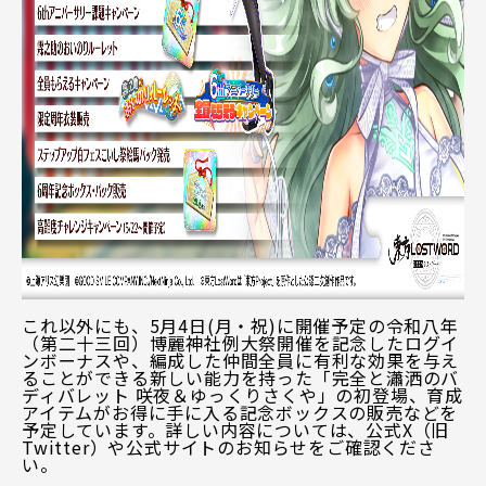
これ以外にも、5月4日(月・祝)に開催予定の令和八年
（第二十三回）博麗神社例大祭開催を記念したログイ
ンボーナスや、編成した仲間全員に有利な効果を与え
ることができる新しい能力を持った「完全と瀟洒のバ
ディバレット 咲夜＆ゆっくりさくや」の初登場、育成
アイテムがお得に手に入る記念ボックスの販売などを
予定しています。詳しい内容については、公式X（旧
Twitter）や公式サイトのお知らせをご確認くださ
い。